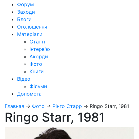
Форум
Заходи
Блоги
Оголошення
Матеріали
Статті
Інтерв'ю
Акорди
Фото
Книги
Відео
Фільми
Допомога
Главная
→
Фото
→
Рінго Старр
→
Ringo Starr, 1981
Ringo Starr, 1981