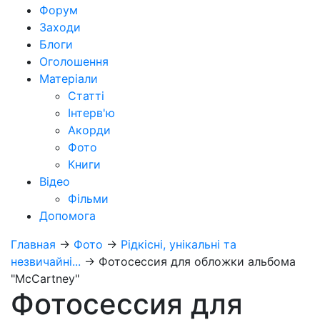
Форум
Заходи
Блоги
Оголошення
Матеріали
Статті
Інтерв'ю
Акорди
Фото
Книги
Відео
Фільми
Допомога
Главная
→
Фото
→
Рідкісні, унікальні та
незвичайні...
→
Фотосессия для обложки альбома
"McCartney"
Фотосессия для