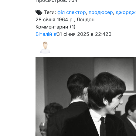
Просмотров: 764
Теги:
філ спектор
,
продюсер
,
джордж
28 січня 1964 р., Лондон.
Комментарии (
1
)
Віталій
#
31 січня 2025 в 22:42
0