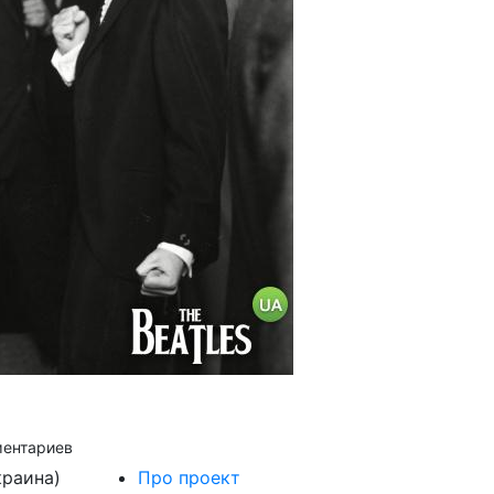
ментариев
краина)
Про проект