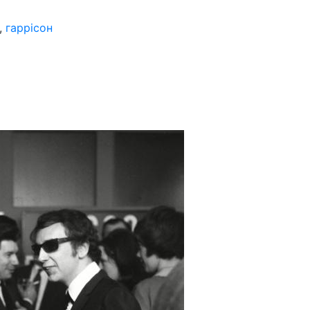
,
гаррісон