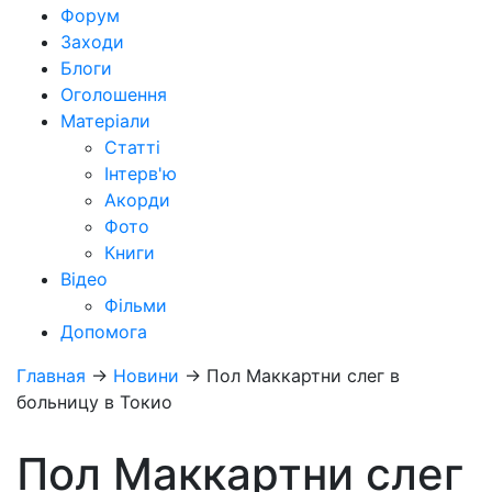
Форум
Заходи
Блоги
Оголошення
Матеріали
Статті
Інтерв'ю
Акорди
Фото
Книги
Відео
Фільми
Допомога
Главная
→
Новини
→
Пол Маккартни слег в
больницу в Токио
Пол Маккартни слег