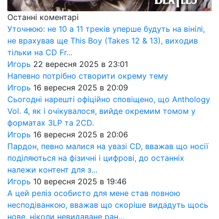
Останні коментарі
Уточнюю: не 10 а 11 треків уперше будуть на вінілі,
не врахував ще This Boy (Takes 12 & 13), виходив
тільки на CD Fr...
Игорь
22 вересня 2025 в 23:01
Напевно потрібно створити окрему тему
Игорь
16 вересня 2025 в 20:09
Сьогодні нарешті офіційно сповіщено, що Anthology
Vol. 4, як і очікувалося, вийде окремим томом у
форматах 3LP та 2CD.
Игорь
16 вересня 2025 в 20:06
Пардон, певно малися на увазі CD, вважав що носії
поділяються на фізичні і цифрові, до останніх
належи контент для з...
Игорь
10 вересня 2025 в 19:46
А цей реліз особисто для мене став повною
несподіванкою, вважав що скоріше видадуть щось
нове, ніколи невидаване ран...