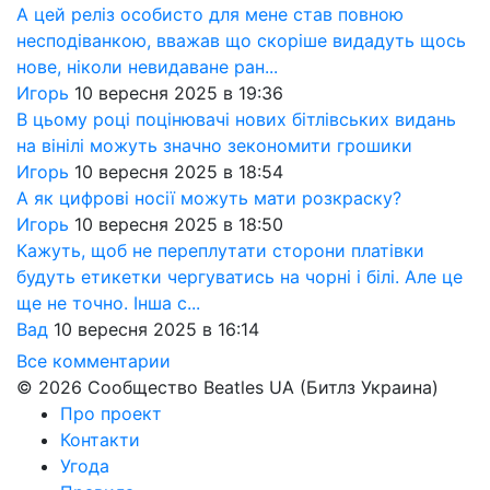
А цей реліз особисто для мене став повною
несподіванкою, вважав що скоріше видадуть щось
нове, ніколи невидаване ран...
Игорь
10 вересня 2025 в 19:36
В цьому році поцінювачі нових бітлівських видань
на вінілі можуть значно зекономити грошики
Игорь
10 вересня 2025 в 18:54
А як цифрові носії можуть мати розкраску?
Игорь
10 вересня 2025 в 18:50
Кажуть, щоб не переплутати сторони платівки
будуть етикетки чергуватись на чорні і білі. Але це
ще не точно. Інша с...
Вад
10 вересня 2025 в 16:14
Все комментарии
© 2026 Сообщество Beatles UA (Битлз Украина)
Про проект
Контакти
Угода