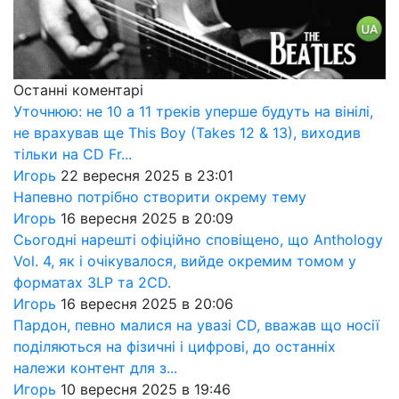
Останні коментарі
Уточнюю: не 10 а 11 треків уперше будуть на вінілі,
не врахував ще This Boy (Takes 12 & 13), виходив
тільки на CD Fr...
Игорь
22 вересня 2025 в 23:01
Напевно потрібно створити окрему тему
Игорь
16 вересня 2025 в 20:09
Сьогодні нарешті офіційно сповіщено, що Anthology
Vol. 4, як і очікувалося, вийде окремим томом у
форматах 3LP та 2CD.
Игорь
16 вересня 2025 в 20:06
Пардон, певно малися на увазі CD, вважав що носії
поділяються на фізичні і цифрові, до останніх
належи контент для з...
Игорь
10 вересня 2025 в 19:46