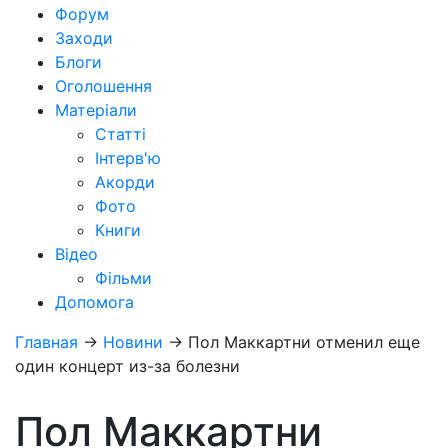
Форум
Заходи
Блоги
Оголошення
Матеріали
Статті
Інтерв'ю
Акорди
Фото
Книги
Відео
Фільми
Допомога
Главная
→
Новини
→
Пол Маккартни отменил еще
один концерт из-за болезни
Пол Маккартни