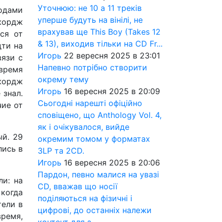
Уточнюю: не 10 а 11 треків
лодами
уперше будуть на вінілі, не
Джордж
врахував ще This Boy (Takes 12
ся от
& 13), виходив тільки на CD Fr...
дти на
Игорь
22 вересня 2025 в 23:01
вязи с
Напевно потрібно створити
время
окрему тему
Джордж
Игорь
16 вересня 2025 в 20:09
 знал.
Сьогодні нарешті офіційно
чие от
сповіщено, що Anthology Vol. 4,
як і очікувалося, вийде
ый. 29
окремим томом у форматах
лись в
3LP та 2CD.
Игорь
16 вересня 2025 в 20:06
Пардон, певно малися на увазі
и: на
CD, вважав що носії
 когда
поділяються на фізичні і
тели в
цифрові, до останніх належи
ремя,