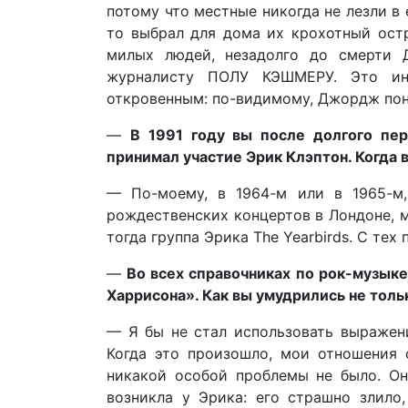
потому что местные никогда не лезли в 
то выбрал для дома их крохотный остр
милых людей, незадолго до смерти 
журналисту ПОЛУ КЭШМЕРУ. Это ин
откровенным: по-видимому, Джордж пон
—
В 1991 году вы после долгого пер
принимал участие Эрик Клэптон. Когда 
— По-моему, в 1964-м или в 1965-м,
рождественских концертов в Лондоне, м
тогда группа Эрика The Yearbirds. С тех
—
Во всех справочниках по рок-музык
Харрисона». Как вы умудрились не тольк
— Я бы не стал использовать выражени
Когда это произошло, мои отношения с
никакой особой проблемы не было. Он
возникла у Эрика: его страшно злило