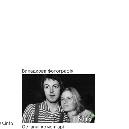
Випадкова фотографія
es.info
Останні коментарі