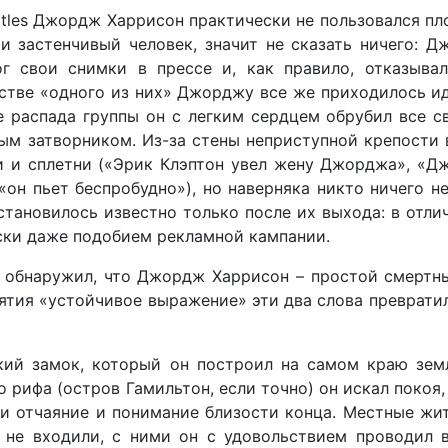
atles Джордж Харрисон практически не пользовался п
 и застенчивый человек, значит не сказать ничего: 
ог свои снимки в прессе и, как правило, отказывал
естве «одного из них» Джорджу все же приходилось и
е распада группы он с легким сердцем обрубил все с
м затворником. Из-за стены неприступной крепости 
и и сплетни («Эрик Клэптон увел жену Джорджа», «
«он пьет беспробудно»), но наверняка никто ничего не
тановилось известно только после их выхода: в отли
иски даже подобием рекламной кампании.
м обнаружил, что Джордж Харрисон – простой смертн
нятия «устойчивое выражение» эти два слова преврати
ий замок, который он построил на самом краю земл
рифа (остров Гамильтон, если точно) он искал покоя,
ли отчаяние и понимание близости конца. Местные жи
не входили, с ними он с удовольствием проводил в