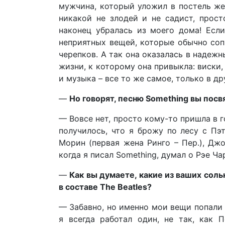
мужчина, который уложил в постель жен
никакой не злодей и не садист, прост
наконец убралась из моего дома! Есл
неприятных вещей, которые обычно соп
черепков. А так она оказалась в надежн
жизни, к которому она привыкла: виски,
и музыка – все то же самое, только в д
—
Но говорят, песню Something вы посв
— Вовсе нет, просто кому-то пришла в 
получилось, что я брожу по лесу с Пэ
Морин (первая жена Ринго – Пер.), Дж
когда я писал Something, думал о Рэе Ча
—
Как вы думаете, какие из ваших соль
в составе The Beatles?
— Забавно, но именно мои вещи попали б
я всегда работал один, не так, как 