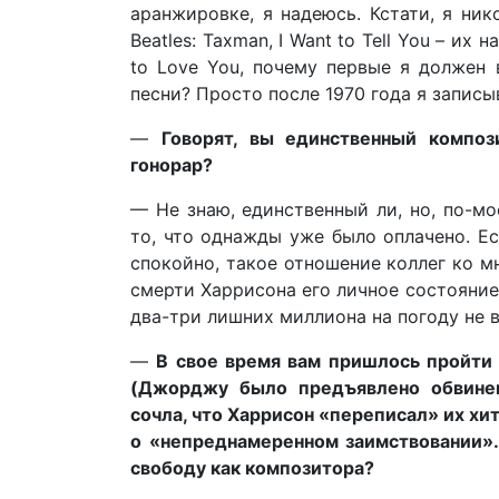
аранжировке, я надеюсь. Кстати, я ник
Beatles: Taxman, I Want to Tell You – их 
to Love You, почему первые я должен 
песни? Просто после 1970 года я записы
—
Говорят, вы единственный композ
гонорар?
— Не знаю, единственный ли, но, по-мо
то, что однажды уже было оплачено. Ес
спокойно, такое отношение коллег ко м
смерти Харрисона его личное состояние 
два-три лишних миллиона на погоду не 
—
В свое время вам пришлось пройти 
(Джорджу было предъявлено обвинени
сочла, что Харрисон «переписал» их хит 
о «непреднамеренном заимствовании».
свободу как композитора?