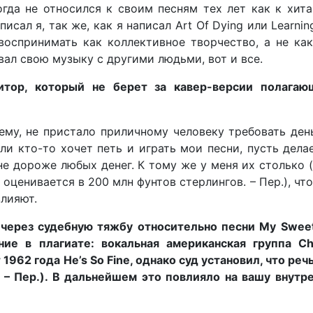
огда не относился к своим песням тех лет как к хит
написал я, так же, как я написал Art Of Dying или Learni
воспринимать как коллективное творчество, а не ка
вал свою музыку с другими людьми, вот и все.
итор, который не берет за кавер-версии полагаю
ему, не пристало приличному человеку требовать ден
ли кто-то хочет петь и играть мои песни, пусть дела
не дороже любых денег. К тому же у меня их столько 
оценивается в 200 млн фунтов стерлингов. – Пер.), чт
влияют.
через судебную тяжбу относительно песни My Sweet
е в плагиате: вокальная американская группа Chi
1962 года He’s So Fine, однако суд установил, что реч
 – Пер.). В дальнейшем это повлияло на вашу внутр