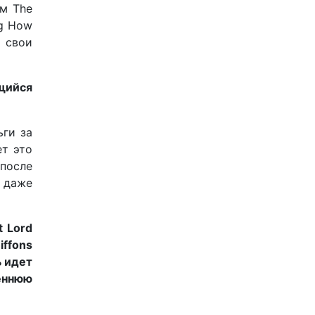
ам The
ng How
к свои
щийся
ьги за
ет это
(после
о даже
 Lord
ffons
ь идет
еннюю