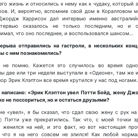
его жизнь и относились к нему как к чудаку, который 
ов. И, вероятно, вспомнив свой дом в Коралловом 
Джордж Харрисон дал интервью именно австралий
тервью оказалось не только последним, но и 
имал, что оно последнее, и воспользовался шансом…
ерыва отправились на гастроли, в нескольких конц
вы с ним познакомились?
 не помню. Кажется это случилось во время одно
ы две или три недели выступали в «Одеоне», там же 
 пор Эрик Клэптон все время крутился у нас под ногами.
е написано: «Эрик Клэптон увел Пэтти Бойд, жену Д
о не поссориться, но и остаться друзьями?
е «увел», я бы сказал, что сдал свою жену с рук на
 Пэтти уже прекратились. Так что, с моей точки з
 женился на ней, и это факт, но вот настоящая про
, что я на него совсем не злился! Как любой норма