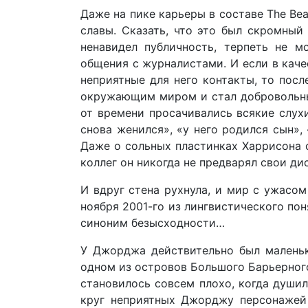
Даже на пике карьеры в составе The Be
славы. Сказать, что это был скромный
ненавидел публичность, терпеть не м
общения с журналистами. И если в кач
неприятные для него контакты, то посл
окружающим миром и стал добровольны
от времени просачивались всякие слух
снова женился», «у него родился сын», 
Даже о сольных пластинках Харрисона с
коллег он никогда не предварял свои д
И вдруг стена рухнула, и мир с ужасо
ноября 2001-го из лингвистического по
синоним безысходности…
У Джорджа действительно был маленьк
одном из островов Большого Барьерного 
становилось совсем плохо, когда души
круг неприятных Джорджу персонажей 