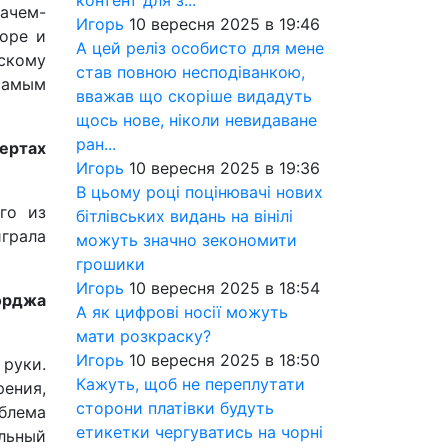
контент для з...
зачем-
Игорь
10 вересня 2025 в 19:46
море и
А цей реліз особисто для мене
скому
став повною несподіванкою,
самым
вважав що скоріше видадуть
щось нове, ніколи невидаване
ран...
ертах
Игорь
10 вересня 2025 в 19:36
В цьому році поцінювачі нових
го из
бітлівських видань на вінілі
играла
можуть значно зекономити
грошики
Игорь
10 вересня 2025 в 18:54
жорджа
А як цифрові носії можуть
мати розкраску?
Игорь
10 вересня 2025 в 18:50
 руки.
Кажуть, щоб не переплутати
рения,
сторони платівки будуть
блема
етикетки чергуватись на чорні
льный