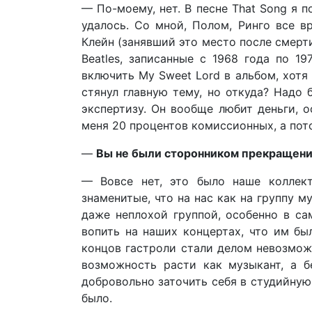
— По-моему, нет. В песне That Song я 
удалось. Со мной, Полом, Ринго все в
Клейн (занявший это место после смерти
Beatles, записанные с 1968 года по 1
включить My Sweet Lord в альбом, хотя 
стянул главную тему, но откуда? Надо 
экспертизу. Он вообще любит деньги, о
меня 20 процентов комиссионных, а пот
—
Вы не были сторонником прекращения
— Вовсе нет, это было наше коллект
знаменитые, что на нас как на группу 
даже неплохой группой, особенно в са
вопить на наших концертах, что им был
концов гастроли стали делом невозмож
возможность расти как музыкант, а б
добровольно заточить себя в студийную
было.