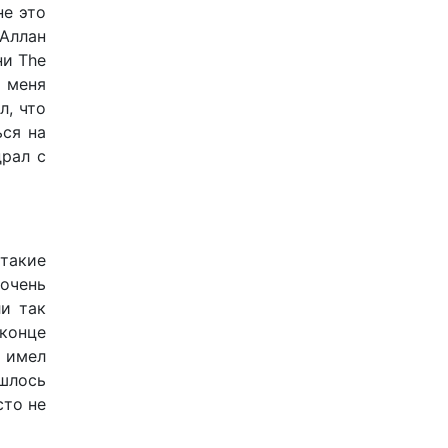
не это
 Аллан
ни The
л меня
л, что
ься на
драл с
такие
 очень
ли так
 конце
н имел
шлось
сто не