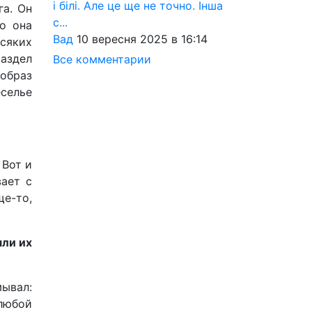
і білі. Але це ще не точно. Інша
га. Он
с...
то она
Вад
10 вересня 2025 в 16:14
сяких
раздел
Все комментарии
 образ
еселье
 Вот и
вает с
ще-то,
яли их
мывал:
любой