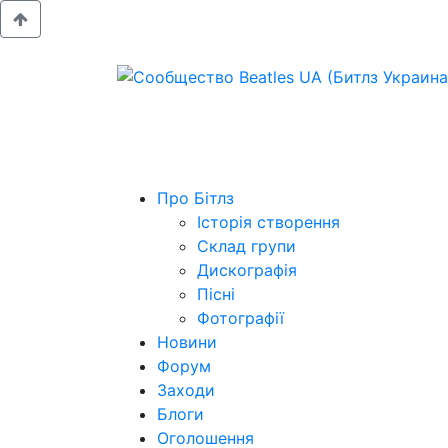
Про Бітлз
Історія створення
Склад групи
Дискографія
Пісні
Фотографії
Новини
Форум
Заходи
Блоги
Оголошення