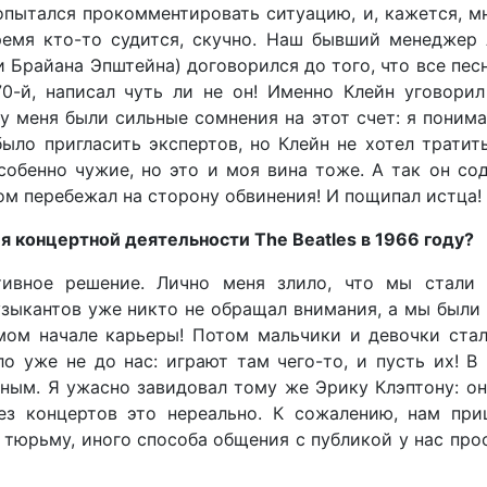
попытался прокомментировать ситуацию, и, кажется, м
ремя кто-то судится, скучно. Наш бывший менеджер
 Брайана Эпштейна) договорился до того, что все пес
970-й, написал чуть ли не он! Именно Клейн уговори
у меня были сильные сомнения на этот счет: я понима
было пригласить экспертов, но Клейн не хотел тратит
собенно чужие, но это и моя вина тоже. А так он со
ом перебежал на сторону обвинения! И пощипал истца!
 концертной деятельности The Beatles в 1966 году?
ивное решение. Лично меня злило, что мы стали 
музыкантов уже никто не обращал внимания, а мы были
мом начале карьеры! Потом мальчики и девочки ста
о уже не до нас: играют там чего-то, и пусть их! В
ным. Я ужасно завидовал тому же Эрику Клэптону: о
ез концертов это нереально. К сожалению, нам при
 тюрьму, иного способа общения с публикой у нас про