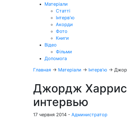
Матеріали
Статті
Інтерв'ю
Акорди
Фото
Книги
Відео
Фільми
Допомога
Главная
→
Матеріали
→
Інтерв'ю
→
Джор
Джордж Харрис
интервью
17 червня 2014 -
Администратор