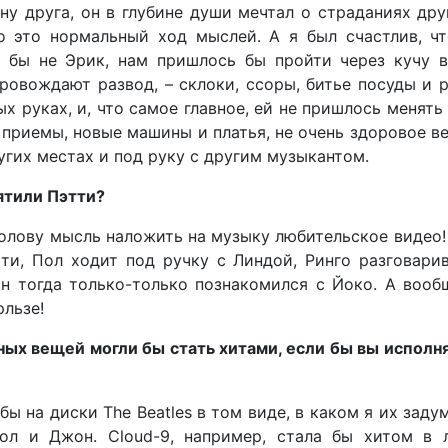
у друга, он в глубине души мечтал о страданиях дру
о это нормальный ход мыслей. А я был счастлив, ч
и бы не Эрик, нам пришлось бы пройти через кучу в
ровождают развод, – склоки, ссоры, битье посуды и 
ых руках, и, что самое главное, ей не пришлось менять
 приемы, новые машины и платья, не очень здоровое в
ругих местах и под руку с другим музыкантом.
ятили Пэтти?
голову мысль наложить на музыку любительское видео!
тти, Пол ходит под ручку с Линдой, Ринго разговари
он тогда только-только познакомился с Йоко. А вооб
рльзе!
ных вещей могли бы стать хитами, если бы вы исполн
ы на диски The Beatles в том виде, в каком я их заду
Пол и Джон. Cloud-9, например, стала бы хитом в 