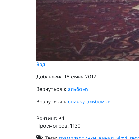
Вад
Добавлена 16 січня 2017
Вернуться к
альбому
Вернуться к
списку альбомов
Рейтинг:
+1
Просмотров: 1130
Теги:
грампластинки
,
винил
,
vinyl
,
rec