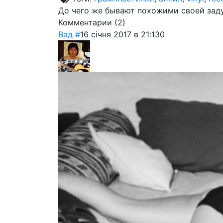
До чего же бывают похожими своей зад
Комментарии (
2
)
Вад
#
16 січня 2017 в 21:13
0