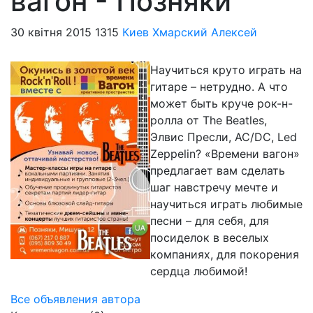
вагон - Позняки
30 квітня 2015
1315
Киев
Хмарский Алексей
Научиться круто играть на
гитаре – нетрудно. А что
может быть круче рок-н-
ролла от The Beatles,
Элвис Пресли, AC/DC, Led
Zeppelin? «Времени вагон»
предлагает вам сделать
шаг навстречу мечте и
научиться играть любимые
песни – для себя, для
посиделок в веселых
компаниях, для покорения
сердца любимой!
Все объявления автора