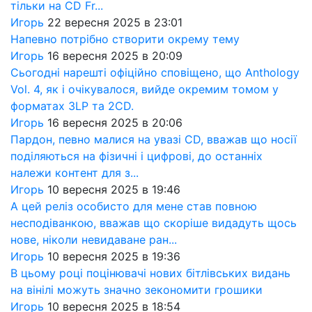
тільки на CD Fr...
Игорь
22 вересня 2025 в 23:01
Напевно потрібно створити окрему тему
Игорь
16 вересня 2025 в 20:09
Сьогодні нарешті офіційно сповіщено, що Anthology
Vol. 4, як і очікувалося, вийде окремим томом у
форматах 3LP та 2CD.
Игорь
16 вересня 2025 в 20:06
Пардон, певно малися на увазі CD, вважав що носії
поділяються на фізичні і цифрові, до останніх
належи контент для з...
Игорь
10 вересня 2025 в 19:46
А цей реліз особисто для мене став повною
несподіванкою, вважав що скоріше видадуть щось
нове, ніколи невидаване ран...
Игорь
10 вересня 2025 в 19:36
В цьому році поцінювачі нових бітлівських видань
на вінілі можуть значно зекономити грошики
Игорь
10 вересня 2025 в 18:54