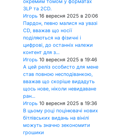
окремим томом у форматах
3LP та 2CD.
Игорь
16 вересня 2025 в 20:06
Пардон, певно малися на увазі
CD, вважав що носії
поділяються на фізичні і
цифрові, до останніх належи
контент для з...
Игорь
10 вересня 2025 в 19:46
А цей реліз особисто для мене
став повною несподіванкою,
вважав що скоріше видадуть
щось нове, ніколи невидаване
ран...
Игорь
10 вересня 2025 в 19:36
В цьому році поцінювачі нових
бітлівських видань на вінілі
можуть значно зекономити
грошики