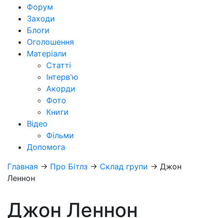
Форум
Заходи
Блоги
Оголошення
Матеріали
Статті
Інтерв'ю
Акорди
Фото
Книги
Відео
Фільми
Допомога
Главная
→
Про Бітлз
→
Склад групи
→
Джон
Леннон
Джон Леннон