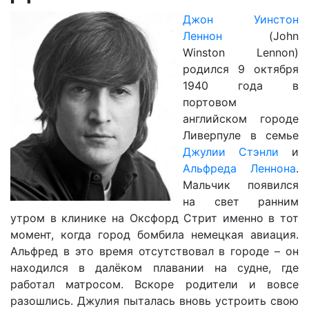
Джон Уинстон
Леннон
(John
Winston Lennon)
родился 9 октября
1940 года в
портовом
английском городе
Ливерпуле в семье
Джулии Стэнли
и
Альфреда Леннона
.
Мальчик появился
на свет ранним
утром в клинике на Оксфорд Стрит именно в тот
момент, когда город бомбила немецкая авиация.
Альфред в это время отсутствовал в городе – он
находился в далёком плавании на судне, где
работал матросом. Вскоре родители и вовсе
разошлись. Джулия пыталась вновь устроить свою