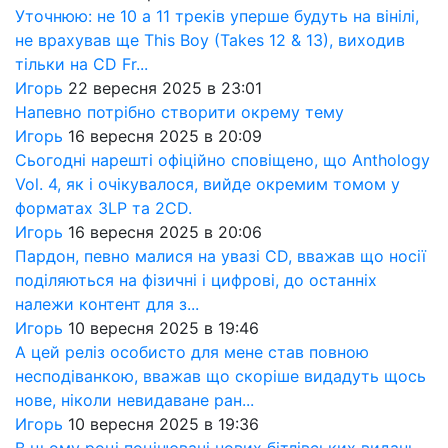
Уточнюю: не 10 а 11 треків уперше будуть на вінілі,
не врахував ще This Boy (Takes 12 & 13), виходив
тільки на CD Fr...
Игорь
22 вересня 2025 в 23:01
Напевно потрібно створити окрему тему
Игорь
16 вересня 2025 в 20:09
Сьогодні нарешті офіційно сповіщено, що Anthology
Vol. 4, як і очікувалося, вийде окремим томом у
форматах 3LP та 2CD.
Игорь
16 вересня 2025 в 20:06
Пардон, певно малися на увазі CD, вважав що носії
поділяються на фізичні і цифрові, до останніх
належи контент для з...
Игорь
10 вересня 2025 в 19:46
А цей реліз особисто для мене став повною
несподіванкою, вважав що скоріше видадуть щось
нове, ніколи невидаване ран...
Игорь
10 вересня 2025 в 19:36
В цьому році поцінювачі нових бітлівських видань