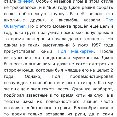
стиле
скиффл
. Особых навыков игры в этом стиле
не требовалось, и в 1956 году Джон решил собрать
свою собственную группу. В неё вошли его
школьные друзья, а ансамбль назвали
The
Quarrymen
. Но с этого момента прошёл ещё целый
год, пока группа разучила несколько популярных в
то время шлягеров и начала давать концерты. На
одном из таких выступлений 6 июля 1957 года
присутствовал юный
Пол Маккартни
. После
выступления его представили музыкантам. Джон
был слегка выпившим и даже не хотел смотреть в
сторону юнца, который был младше его на целых 2
года. Однако, Пол продемонстрировал
незаурядные способности игры на гитаре. К тому
же он ещё и знал тексты песен. Джон же, наоборот,
подбирал известные в то время хиты на слух, а в
тексты из-за их поверхностного знания часто
вставлял собственные строки. Великобритания в
то время только вставала из руин, да и сами