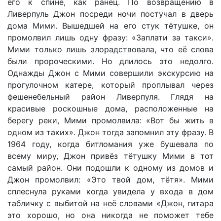
его к спине, как ранец. По возвращению в
Ливерпуль Джон посреди ночи постучал в дверь
дома Мими. Вышедшей на его стук тётушке, он
промолвил лишь одну фразу: «Заплати за такси».
Мими только лишь злорадствовала, что её слова
были пророческими. Но длилось это недолго.
Однажды Джон с Мими совершили экскурсию на
прогулочном катере, который проплывал через
фешенебельный район Ливерпуля. Глядя на
красивые роскошные дома, расположенные на
берегу реки, Мими промолвила: «Вот бы жить в
одном из таких». Джон тогда запомнил эту фразу. В
1964 году, когда битломания уже бушевала по
всему миру, Джон привёз тётушку Мими в тот
самый район. Они подошли к одному из домов и
Джон промолвил: «Это твой дом, тётя». Мими
сплеснула руками когда увидела у входа в дом
табличку с выбитой на неё словами «Джон, гитара
это хорошо, но она никогда не поможет тебе