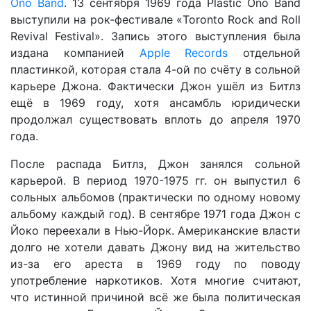
Ono Band
. 13 сентября 1969 года Plastic Ono Band
выступили на рок-фестивале «Toronto Rock and Roll
Revival Festival». Запись этого выступления была
издана компанией
Apple Records
отдельной
пластинкой, которая стала 4-ой по счёту в сольной
карьере Джона. Фактически Джон ушёл из Битлз
ещё в 1969 году, хотя ансамбль юридически
продолжал существовать вплоть до апреля 1970
года.
После распада Битлз, Джон занялся сольной
карьерой. В период 1970-1975 гг. он выпустил 6
сольных альбомов (практически по одному новому
альбому каждый год). В сентябре 1971 года Джон с
Йоко переехали в Нью-Йорк. Американские власти
долго не хотели давать Джону вид на жительство
из-за его ареста в 1969 году по поводу
употребление наркотиков. Хотя многие считают,
что истинной причиной всё же была политическая