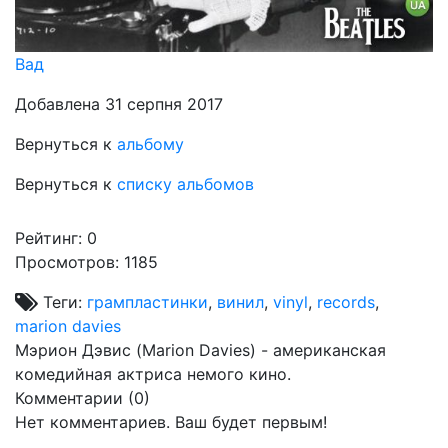
Вад
Добавлена 31 серпня 2017
Вернуться к
альбому
Вернуться к
списку альбомов
Рейтинг:
0
Просмотров: 1185
Теги:
грампластинки
,
винил
,
vinyl
,
records
,
marion davies
Мэрион Дэвис (Marion Davies) - американская
комедийная актриса немого кино.
Комментарии (
0
)
Нет комментариев. Ваш будет первым!