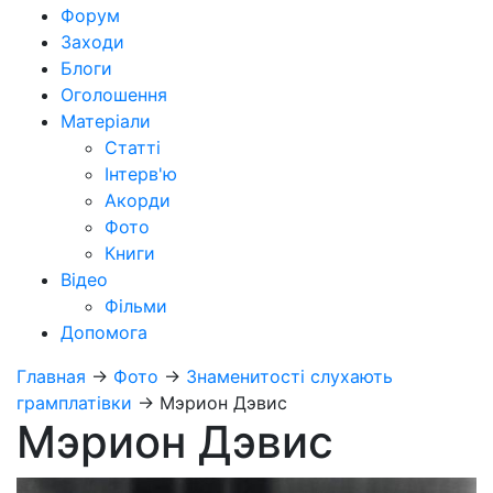
Форум
Заходи
Блоги
Оголошення
Матеріали
Статті
Інтерв'ю
Акорди
Фото
Книги
Відео
Фільми
Допомога
Главная
→
Фото
→
Знаменитості слухають
грамплатівки
→
Мэрион Дэвис
Мэрион Дэвис