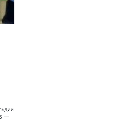
ильдии
15 —