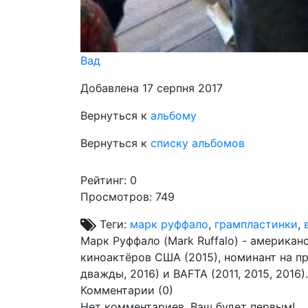
Вад
Добавлена 17 серпня 2017
Вернуться к
альбому
Вернуться к
списку альбомов
Рейтинг:
0
Просмотров: 749
Теги:
марк руффало
,
грампластинки
,
Марк Руффало (Mark Ruffalo) - американ
киноактёров США (2015), номинант на пр
дважды, 2016) и BAFTA (2011, 2015, 2016).
Комментарии (
0
)
Нет комментариев. Ваш будет первым!