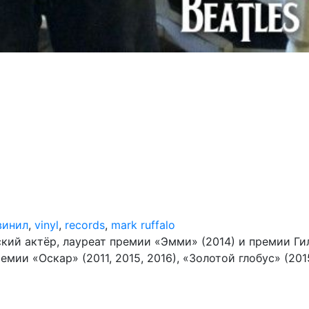
винил
,
vinyl
,
records
,
mark ruffalo
ский актёр, лауреат премии «Эмми» (2014) и премии Г
емии «Оскар» (2011, 2015, 2016), «Золотой глобус» (20