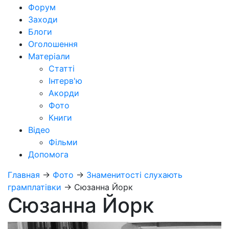
Форум
Заходи
Блоги
Оголошення
Матеріали
Статті
Інтерв'ю
Акорди
Фото
Книги
Відео
Фільми
Допомога
Главная
→
Фото
→
Знаменитості слухають
грамплатівки
→
Сюзанна Йорк
Сюзанна Йорк