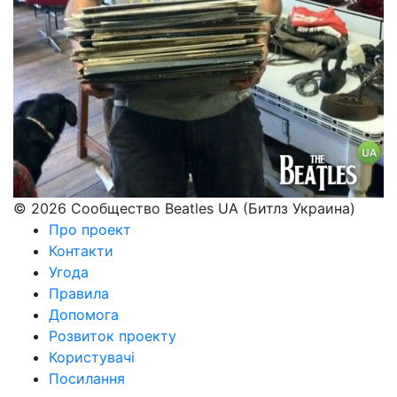
© 2026 Сообщество Beatles UA (Битлз Украина)
Про проект
Контакти
Угода
Правила
Допомога
Розвиток проекту
Користувачі
Посилання