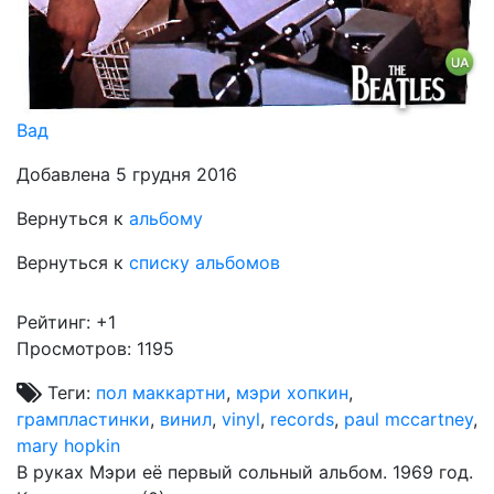
Вад
Добавлена 5 грудня 2016
Вернуться к
альбому
Вернуться к
списку альбомов
Рейтинг:
+1
Просмотров: 1195
Теги:
пол маккартни
,
мэри хопкин
,
грампластинки
,
винил
,
vinyl
,
records
,
paul mccartney
,
mary hopkin
В руках Мэри её первый сольный альбом. 1969 год.