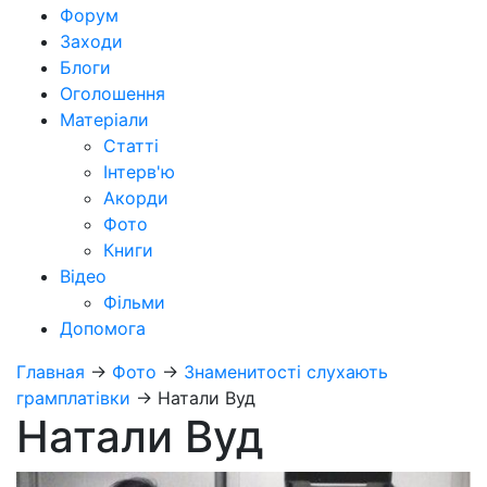
Форум
Заходи
Блоги
Оголошення
Матеріали
Статті
Інтерв'ю
Акорди
Фото
Книги
Відео
Фільми
Допомога
Главная
→
Фото
→
Знаменитості слухають
грамплатівки
→
Натали Вуд
Натали Вуд