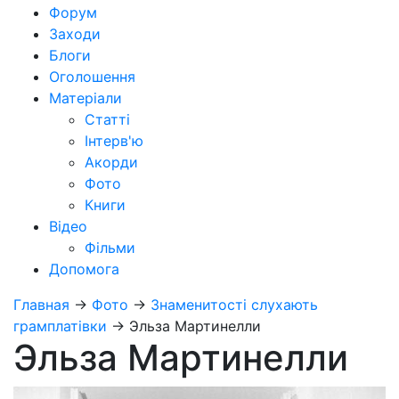
Форум
Заходи
Блоги
Оголошення
Матеріали
Статті
Інтерв'ю
Акорди
Фото
Книги
Відео
Фільми
Допомога
Главная
→
Фото
→
Знаменитості слухають
грамплатівки
→
Эльза Мартинелли
Эльза Мартинелли