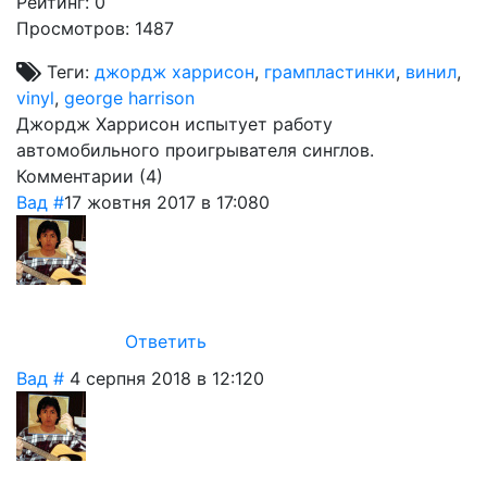
Рейтинг:
0
Просмотров: 1487
Теги:
джордж харрисон
,
грампластинки
,
винил
,
vinyl
,
george harrison
Джордж Харрисон испытует работу
автомобильного проигрывателя синглов.
Комментарии (
4
)
Вад
#
17 жовтня 2017 в 17:08
0
Ответить
Вад
#
4 серпня 2018 в 12:12
0