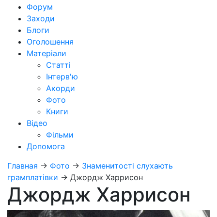
Форум
Заходи
Блоги
Оголошення
Матеріали
Статті
Інтерв'ю
Акорди
Фото
Книги
Відео
Фільми
Допомога
Главная
→
Фото
→
Знаменитості слухають
грамплатівки
→
Джордж Харрисон
Джордж Харрисон