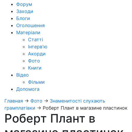
Форум
Заходи
Блоги
Оголошення
Матеріали
Статті
Інтерв'ю
Акорди
Фото
Книги
Відео
Фільми
Допомога
Главная
→
Фото
→
Знаменитості слухають
грамплатівки
→
Роберт Плант в магазине пластинок
Роберт Плант в