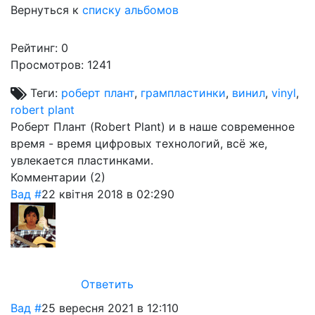
Вернуться к
списку альбомов
Рейтинг:
0
Просмотров: 1241
Теги:
роберт плант
,
грампластинки
,
винил
,
vinyl
,
robert plant
Роберт Плант (Robert Plant) и в наше современное
время - время цифровых технологий, всё же,
увлекается пластинками.
Комментарии (
2
)
Вад
#
22 квітня 2018 в 02:29
0
Ответить
Вад
#
25 вересня 2021 в 12:11
0