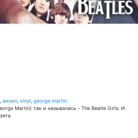
,
винил
,
vinyl
,
george martin
ge Martin) так и называлась - The Beatle Girls. И
зята.