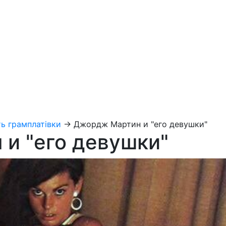
ь грамплатівки
→
Джордж Мартин и "его девушки"
и "его девушки"