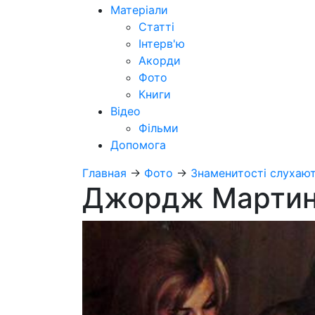
Матеріали
Статті
Інтерв'ю
Акорди
Фото
Книги
Відео
Фільми
Допомога
Главная
→
Фото
→
Знаменитості слухают
Джордж Мартин 