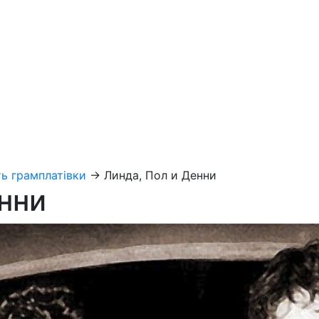
ь грамплатівки
→
Линда, Пол и Денни
нни