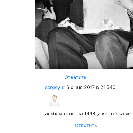
Ответить
sergey
#
6 січня 2017 в 21:54
0
альбом леннона 1968 ,а карточка ма
Ответить