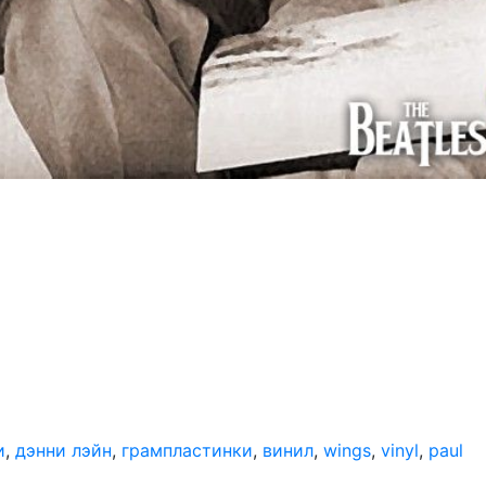
и
,
дэнни лэйн
,
грампластинки
,
винил
,
wings
,
vinyl
,
paul