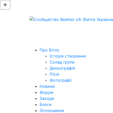
Про Бітлз
Історія створення
Склад групи
Дискографія
Пісні
Фотографії
Новини
Форум
Заходи
Блоги
Оголошення