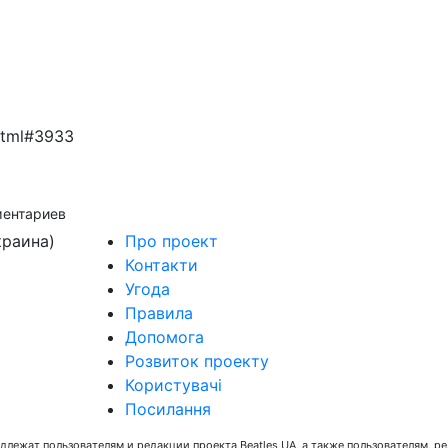
.html#3933
ментариев
краина)
Про проект
Контакти
Угода
Правила
Допомога
Розвиток проекту
Користувачі
Посилання
длежат пользователям и редакции проекта Beatles UA, а также пользователям, р