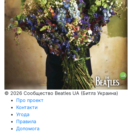
© 2026 Сообщество Beatles UA (Битлз Украина)
Про проект
Контакти
Угода
Правила
Допомога