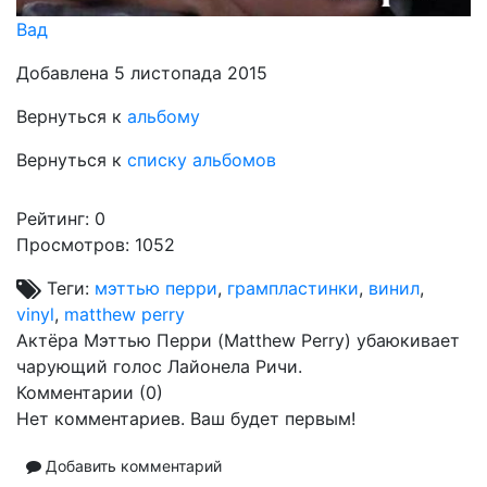
Вад
Добавлена 5 листопада 2015
Вернуться к
альбому
Вернуться к
списку альбомов
Рейтинг:
0
Просмотров: 1052
Теги:
мэттью перри
,
грампластинки
,
винил
,
vinyl
,
matthew perry
Актёра Мэттью Перри (Matthew Perry) убаюкивает
чарующий голос Лайонела Ричи.
Комментарии (
0
)
Нет комментариев. Ваш будет первым!
Добавить комментарий