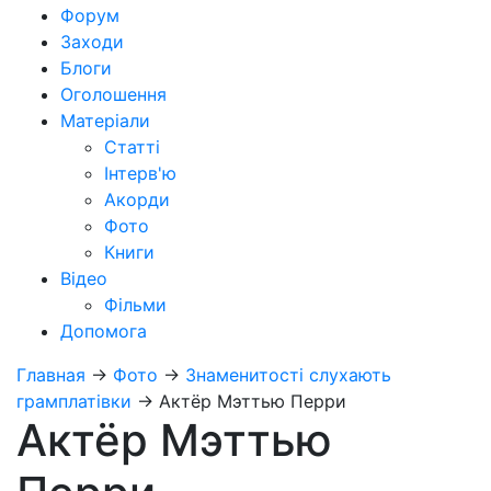
Форум
Заходи
Блоги
Оголошення
Матеріали
Статті
Інтерв'ю
Акорди
Фото
Книги
Відео
Фільми
Допомога
Главная
→
Фото
→
Знаменитості слухають
грамплатівки
→
Актёр Мэттью Перри
Актёр Мэттью