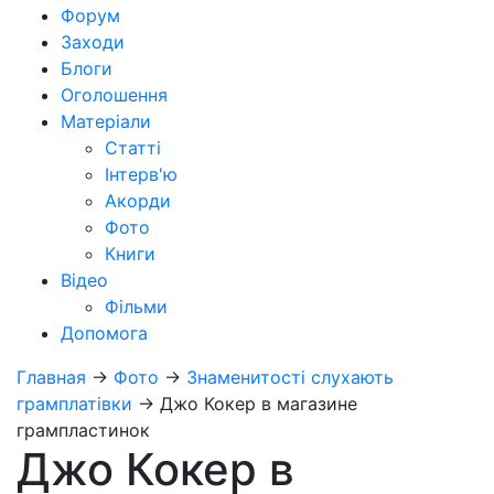
Форум
Заходи
Блоги
Оголошення
Матеріали
Статті
Інтерв'ю
Акорди
Фото
Книги
Відео
Фільми
Допомога
Главная
→
Фото
→
Знаменитості слухають
грамплатівки
→
Джо Кокер в магазине
грампластинок
Джо Кокер в