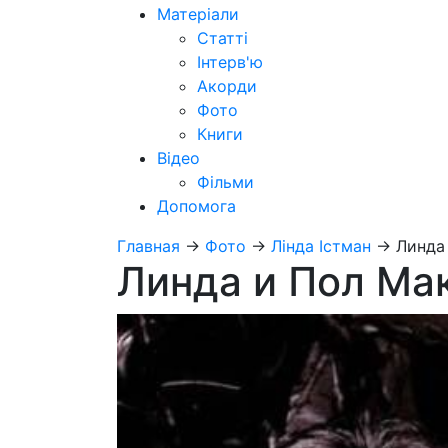
Матеріали
Статті
Інтерв'ю
Акорди
Фото
Книги
Відео
Фільми
Допомога
Главная
→
Фото
→
Лінда Істман
→
Линда
Линда и Пол Ма