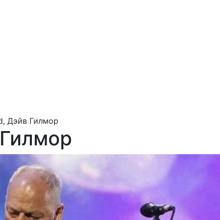
yd, Дэйв Гилмор
в Гилмор