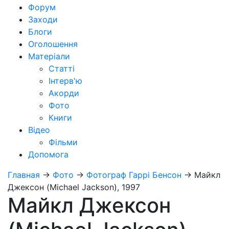
Форум
Заходи
Блоги
Оголошення
Матеріали
Статті
Інтерв'ю
Акорди
Фото
Книги
Відео
Фільми
Допомога
Главная
→
Фото
→
Фотограф Гаррі Бенсон
→
Майкл
Джексон (Michael Jackson), 1997
Майкл Джексон