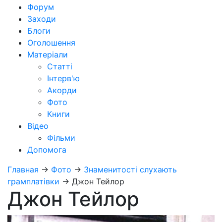
Форум
Заходи
Блоги
Оголошення
Матеріали
Статті
Інтерв'ю
Акорди
Фото
Книги
Відео
Фільми
Допомога
Главная
→
Фото
→
Знаменитості слухають
грамплатівки
→
Джон Тейлор
Джон Тейлор