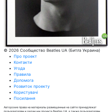
© 2026 Сообщество Beatles UA (Битлз Украина)
Про проект
Контакти
Угода
Правила
Допомога
Розвиток проекту
Користувачі
Посилання
Авторские права на материалы размещенные на сайте принадлежат
пользователям и редакции проекта Beatles UA, а также пользователям,