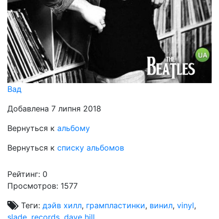
Вад
Добавлена 7 липня 2018
Вернуться к
альбому
Вернуться к
списку альбомов
Рейтинг:
0
Просмотров: 1577
Теги:
дэйв хилл
,
грампластинки
,
винил
,
vinyl
,
slade
,
records
,
dave hill