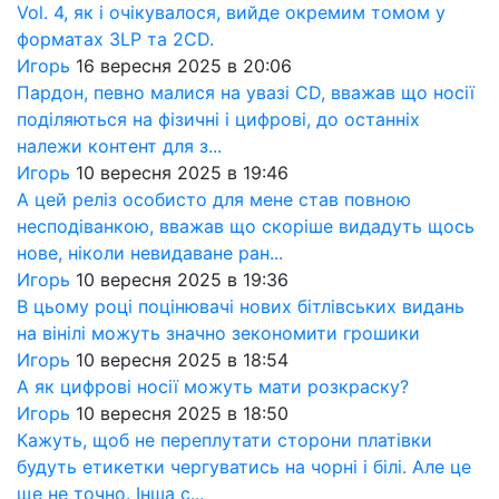
Vol. 4, як і очікувалося, вийде окремим томом у
форматах 3LP та 2CD.
Игорь
16 вересня 2025 в 20:06
Пардон, певно малися на увазі CD, вважав що носії
поділяються на фізичні і цифрові, до останніх
належи контент для з...
Игорь
10 вересня 2025 в 19:46
А цей реліз особисто для мене став повною
несподіванкою, вважав що скоріше видадуть щось
нове, ніколи невидаване ран...
Игорь
10 вересня 2025 в 19:36
В цьому році поцінювачі нових бітлівських видань
на вінілі можуть значно зекономити грошики
Игорь
10 вересня 2025 в 18:54
А як цифрові носії можуть мати розкраску?
Игорь
10 вересня 2025 в 18:50
Кажуть, щоб не переплутати сторони платівки
будуть етикетки чергуватись на чорні і білі. Але це
ще не точно. Інша с...