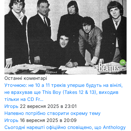
Останні коментарі
Уточнюю: не 10 а 11 треків уперше будуть на вінілі,
не врахував ще This Boy (Takes 12 & 13), виходив
тільки на CD Fr...
Игорь
22 вересня 2025 в 23:01
Напевно потрібно створити окрему тему
Игорь
16 вересня 2025 в 20:09
Сьогодні нарешті офіційно сповіщено, що Anthology