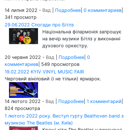
14 липня 2022 -
Вад
|
Подробнее
|
0 комментариев
|
341 просмотр
29.06.2022 Спогади про Бітлз
Національна філармонія запрошує
на вечір музики Бітлз у виконанні
духового оркестру.
20 червня 2022 -
Вад
|
Подробнее
|
0
комментариев
| 549 просмотров
19.02.2022 KYIV VINYL MUSIC FAIR
Черговий вініловий (і не тільки) ярмарок.
14 лютого 2022 -
Вад
|
Подробнее
|
1 комментарий
|
824 просмотра
1 лютого 2022 року. Виступ гурту Beathoven band з
музикою The Beatles (м. Київ)
Кращі хіти The Beatles у виконанні