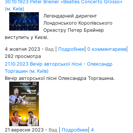
30.10.1923 Peter Breiner «Beatles Concerto Grosso»
(м. Київ)
Легендарний диригент
Лондонського Королівського
Оркестру Петер Брейнер
виступить у Києві.
4 жовтня 2023 -
Вад
|
Подробнее
|
0 комментариев
|
282 просмотра
21.10.2023 Вечір авторської пісні - Олександр
Торгашин (м. Київ)
Вечір авторської пісні Олександра Торгашина.
21 вересня 2023 -
Вад
|
Подробнее
|
4