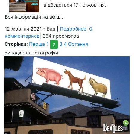
відбудеться 17-го жовтня.
Вся інформація на афіші.
12 жовтня 2021 -
Вад
|
Подробнее
|
0
комментариев
| 354 просмотра
Сторінки:
Перша
1
3
4
Остання
2
Випадкова фотографія