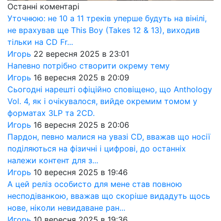
Останні коментарі
Уточнюю: не 10 а 11 треків уперше будуть на вінілі,
не врахував ще This Boy (Takes 12 & 13), виходив
тільки на CD Fr...
Игорь
22 вересня 2025 в 23:01
Напевно потрібно створити окрему тему
Игорь
16 вересня 2025 в 20:09
Сьогодні нарешті офіційно сповіщено, що Anthology
Vol. 4, як і очікувалося, вийде окремим томом у
форматах 3LP та 2CD.
Игорь
16 вересня 2025 в 20:06
Пардон, певно малися на увазі CD, вважав що носії
поділяються на фізичні і цифрові, до останніх
належи контент для з...
Игорь
10 вересня 2025 в 19:46
А цей реліз особисто для мене став повною
несподіванкою, вважав що скоріше видадуть щось
нове, ніколи невидаване ран...
Игорь
10 вересня 2025 в 19:36