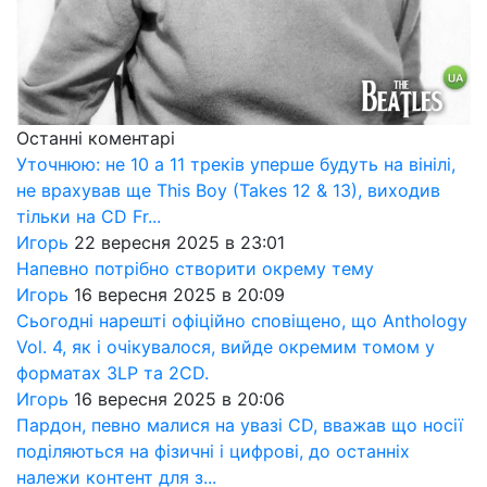
Останні коментарі
Уточнюю: не 10 а 11 треків уперше будуть на вінілі,
не врахував ще This Boy (Takes 12 & 13), виходив
тільки на CD Fr...
Игорь
22 вересня 2025 в 23:01
Напевно потрібно створити окрему тему
Игорь
16 вересня 2025 в 20:09
Сьогодні нарешті офіційно сповіщено, що Anthology
Vol. 4, як і очікувалося, вийде окремим томом у
форматах 3LP та 2CD.
Игорь
16 вересня 2025 в 20:06
Пардон, певно малися на увазі CD, вважав що носії
поділяються на фізичні і цифрові, до останніх
належи контент для з...