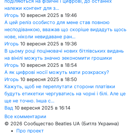
поділяються на фізичні і цифрові, до останніх
належи контент для з...
Игорь
10 вересня 2025 в 19:46
А цей реліз особисто для мене став повною
несподіванкою, вважав що скоріше видадуть щось
нове, ніколи невидаване ран...
Игорь
10 вересня 2025 в 19:36
В цьому році поцінювачі нових бітлівських видань
на вінілі можуть значно зекономити грошики
Игорь
10 вересня 2025 в 18:54
А як цифрові носії можуть мати розкраску?
Игорь
10 вересня 2025 в 18:50
Кажуть, щоб не переплутати сторони платівки
будуть етикетки чергуватись на чорні і білі. Але це
ще не точно. Інша с...
Вад
10 вересня 2025 в 16:14
Все комментарии
© 2026 Сообщество Beatles UA (Битлз Украина)
Про проект