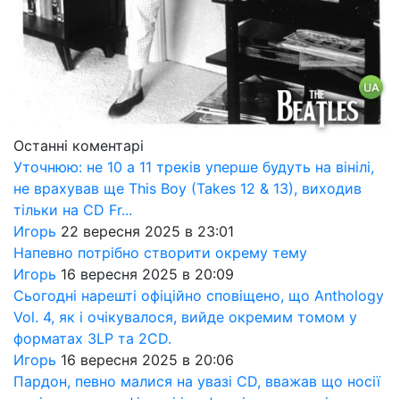
Останні коментарі
Уточнюю: не 10 а 11 треків уперше будуть на вінілі,
не врахував ще This Boy (Takes 12 & 13), виходив
тільки на CD Fr...
Игорь
22 вересня 2025 в 23:01
Напевно потрібно створити окрему тему
Игорь
16 вересня 2025 в 20:09
Сьогодні нарешті офіційно сповіщено, що Anthology
Vol. 4, як і очікувалося, вийде окремим томом у
форматах 3LP та 2CD.
Игорь
16 вересня 2025 в 20:06
Пардон, певно малися на увазі CD, вважав що носії