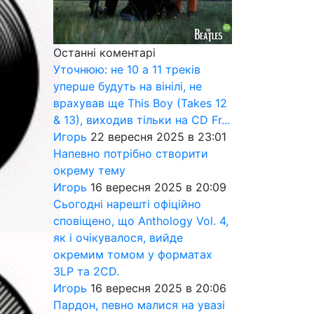
Останні коментарі
Уточнюю: не 10 а 11 треків
уперше будуть на вінілі, не
врахував ще This Boy (Takes 12
& 13), виходив тільки на CD Fr...
Игорь
22 вересня 2025 в 23:01
Напевно потрібно створити
окрему тему
Игорь
16 вересня 2025 в 20:09
Сьогодні нарешті офіційно
сповіщено, що Anthology Vol. 4,
як і очікувалося, вийде
окремим томом у форматах
3LP та 2CD.
Игорь
16 вересня 2025 в 20:06
Пардон, певно малися на увазі