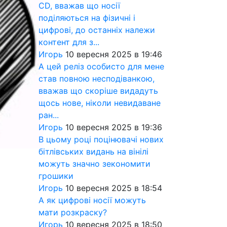
CD, вважав що носії
поділяються на фізичні і
цифрові, до останніх належи
контент для з...
Игорь
10 вересня 2025 в 19:46
А цей реліз особисто для мене
став повною несподіванкою,
вважав що скоріше видадуть
щось нове, ніколи невидаване
ран...
Игорь
10 вересня 2025 в 19:36
В цьому році поцінювачі нових
бітлівських видань на вінілі
можуть значно зекономити
грошики
Игорь
10 вересня 2025 в 18:54
А як цифрові носії можуть
мати розкраску?
Игорь
10 вересня 2025 в 18:50