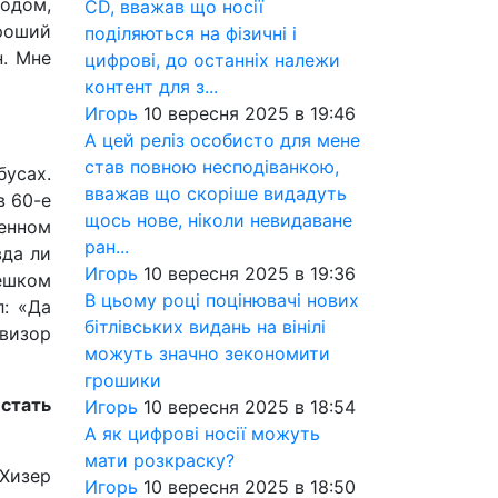
родом,
CD, вважав що носії
роший
поділяються на фізичні і
н. Мне
цифрові, до останніх належи
контент для з...
Игорь
10 вересня 2025 в 19:46
А цей реліз особисто для мене
став повною несподіванкою,
бусах.
вважав що скоріше видадуть
в 60-е
щось нове, ніколи невидаване
енном
ран...
вда ли
Игорь
10 вересня 2025 в 19:36
ешком
В цьому році поцінювачі нових
л: «Да
бітлівських видань на вінілі
евизор
можуть значно зекономити
грошики
стать
Игорь
10 вересня 2025 в 18:54
А як цифрові носії можуть
мати розкраску?
 Хизер
Игорь
10 вересня 2025 в 18:50