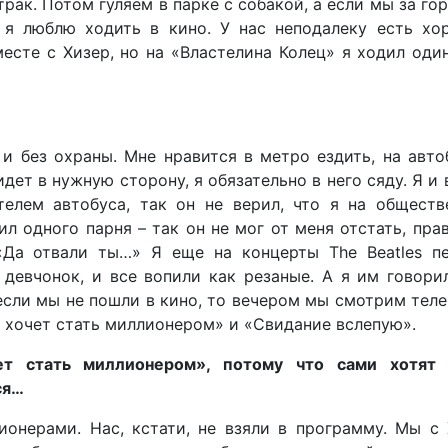
рак. Потом гуляем в парке с собакой, а если мы за го
 я люблю ходить в кино. У нас неподалеку есть хо
есте с Хизер, но на «Властелина Колец» я ходил оди
и без охраны. Мне нравится в метро ездить, на авто
дет в нужную сторону, я обязательно в него сяду. Я и 
елем автобуса, так он не верил, что я на обществ
ил одного парня – так он не мог от меня отстать, пра
 «Да отвали ты…» Я еще на концерты The Beatles п
 девчонок, и все вопили как резаные. А я им говори
 если мы не пошли в кино, то вечером мы смотрим тел
о хочет стать миллионером» и «Свидание вслепую».
т стать миллионером», потому что сами хотят 
ся…
онерами. Нас, кстати, не взяли в программу. Мы с