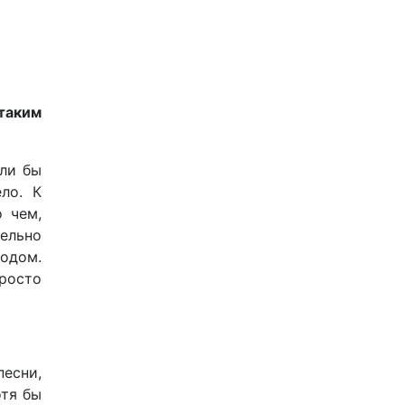
 таким
али бы
ло. К
 чем,
тельно
водом.
росто
песни,
отя бы