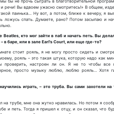
о мы бы не прочь сыграть в благотворительной програ
 и речи! Вы вдвоем ужасно смотритесь!» В общем, изд
такой паинька… Ну вот, а потом, ближе к вечеру, я в
ть ложусь спать. Думаете, рано? Потом засыпаю и н
ильно.
Beatles, кто мог зайти в паб и начать петь. Вы дела
– в баре, или в зале Earl's Court, или еще где-то?
мнате стоит рояль, я не могу просто сидеть и смотр
-моему, рояль – это такая штука, которую надо как м
бы проверить, настроен ли он. Я не то чтобы все 
верное, просто музыку люблю, люблю рояль… Хотя ги
аучились играть, – это труба. Вы сами захотели на
л на трубе, мне она жутко нравилась. Но потом я сооб
бе и петь. Тогда я пришел к отцу, и он сказал, что бу