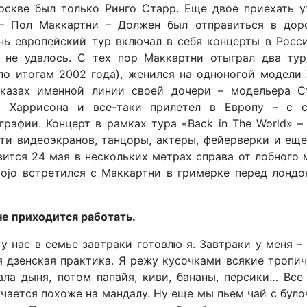
оскве был только Ринго Старр. Еще двое приехать 
 – Пол Маккартни – Должен был отправиться в доро
ень европейский тур включал в себя концерты в Росс
ь не удалось. С тех пор Маккартни отыграл два тур
о итогам 2002 года), женился на одноногой модели
оказах именной линии своей дочери – модельера С
а Харрисона и все-таки прилетел в Европу – с 
рафии. Концерт в рамках тура «Back in The World» –
ати видеоэкранов, танцоры, актеры, фейерверки и ещ
ится 24 мая в нескольких метрах справа от лобного 
ojo встретился с Маккартни в гримерке перед лонд
не приходится работать.
у нас в семье завтраки готовлю я. Завтраки у меня – 
я дзенская практика. Я режу кусочками всякие тропи
ала дыня, потом папайя, киви, бананы, персики… Все
чается похоже на мандалу. Ну еще мы пьем чай с бул