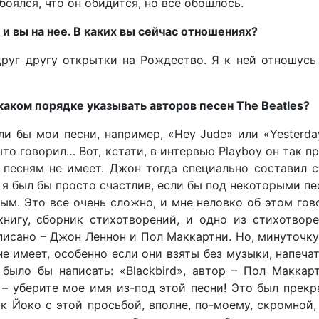
 боялся, что он обидится, но все обошлось.
 и вы на нее. В каких вы сейчас отношениях?
руг другу открытки на Рождество. Я к ней отношусь
каком порядке указывать авторов песен The Beatles?
и бы мои песни, например, «Hey Jude» или «Yesterda
о говорил… Вот, кстати, в интервью Playboy он так п
м песням не имеет. Джон тогда специально составил 
м, я был бы просто счастлив, если бы под некоторыми п
м. Это все очень сложно, и мне неловко об этом гов
книгу, сборник стихотворений, и одно из стихотвор
написано – Джон Леннон и Пол Маккартни. Но, минуточку
е имеет, особенно если они взяты без музыки, напеча
 было бы написать: «Blackbird», автор – Пол Маккар
 – уберите мое имя из-под этой песни! Это был прек
к Йоко с этой просьбой, вполне, по-моему, скромной,