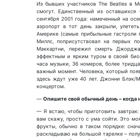
Из бывших участников The Beatles в М
смогут. Единственный из оставшихся
сентября 2001 года: намеченный на ос
аэропорт в тот день закрыли, улетет
Америке (самые прибыльные гастроли п
Миллс, поприсутствовал на первых п
Маккартни, пережил смерть Джордж
эффектным и ярким туром в своей биог
часа музыки, 36 номеров, более тридц
важный момент. Человека, который появ
здесь ждут уже 40 лет. Джонни Блэк/M
концертом.
—
Опишите свой обычный день – когда 
— Я встаю, чтобы приготовить завтрак: 
вам скажу, просто с ума сойти. Это мо
фрукты, обычно в таком порядке: снач
раскладываю на большой тарелке – полу