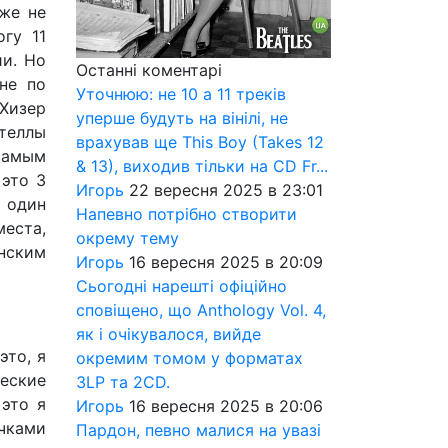
уже не
гу 11
ии. Но
Останні коментарі
не по
Уточнюю: не 10 а 11 треків
 Хизер
уперше будуть на вінілі, не
теллы
врахував ще This Boy (Takes 12
самым
& 13), виходив тільки на CD Fr...
 это 3
Игорь
22 вересня 2025 в 23:01
е один
Напевно потрібно створити
места,
окрему тему
онским
Игорь
16 вересня 2025 в 20:09
Сьогодні нарешті офіційно
сповіщено, що Anthology Vol. 4,
як і очікувалося, вийде
это, я
окремим томом у форматах
ческие
3LP та 2CD.
 это я
Игорь
16 вересня 2025 в 20:06
очками
Пардон, певно малися на увазі