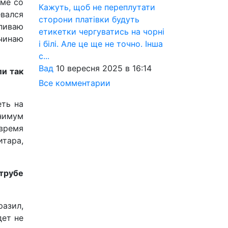
мме со
Кажуть, щоб не переплутати
евался
сторони платівки будуть
ыпиваю
етикетки чергуватись на чорні
ачинаю
і білі. Але це ще не точно. Інша
с...
Вад
10 вересня 2025 в 16:14
ли так
Все комментарии
еть на
инимум
время
тара,
 трубе
разил,
дет не