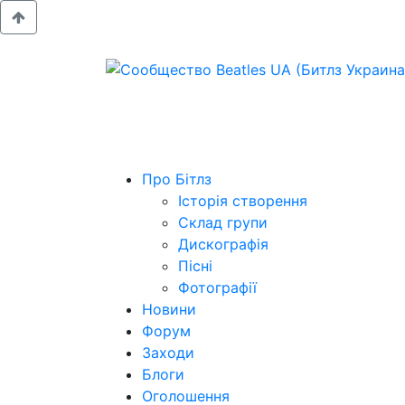
Про Бітлз
Історія створення
Склад групи
Дискографія
Пісні
Фотографії
Новини
Форум
Заходи
Блоги
Оголошення