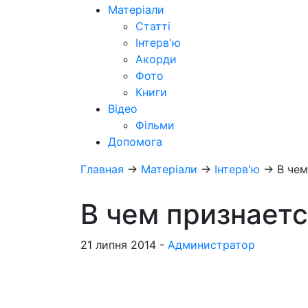
Матеріали
Статті
Інтерв'ю
Акорди
Фото
Книги
Відео
Фільми
Допомога
Главная
→
Матеріали
→
Інтерв'ю
→
В чем
В чем признает
21 липня 2014 -
Администратор