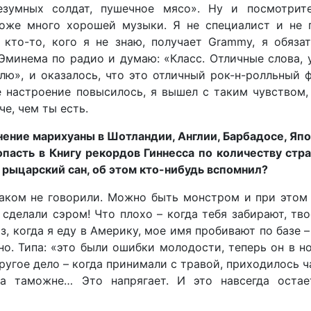
безумных солдат, пушечное мясо». Ну и посмотрите
тоже много хорошей музыки. Я не специалист и не 
 кто-то, кого я не знаю, получает Grammy, я обяза
 Эминема по радио и думаю: «Класс. Отличные слова,
ю», и оказалось, что это отличный рок-н-ролльный 
 настроение повысилось, я вышел с таким чувством,
е, чем ты есть.
нение марихуаны в Шотландии, Англии, Барбадосе, Япо
пасть в Книгу рекордов Гиннесса по количеству стра
в рыцарский сан, об этом кто-нибудь вспомнил?
аком не говорили. Можно быть монстром и при этом
 сделали сэром! Что плохо – когда тебя забирают, тв
з, когда я еду в Америку, мое имя пробивают по базе –
но. Типа: «это были ошибки молодости, теперь он в н
Другое дело – когда принимали с травой, приходилось 
а таможне… Это напрягает. И это навсегда остае