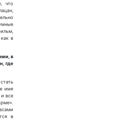
, что
пацан,
тельно
 умные
фильм,
 как в
нии, в
н, где
 стать
ое имя
 и все
орме».
часами
тся в