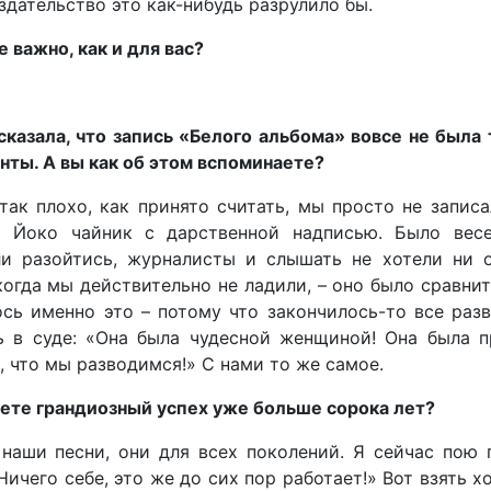
издательство это как-нибудь разрулило бы.
е важно, как и для вас?
казала, что запись «Белого альбома» вовсе не была
нты. А вы как об этом вспоминаете?
так плохо, как принято считать, мы просто не запис
 Йоко чайник с дарственной надписью. Было весе
и разойтись, журналисты и слышать не хотели ни о
когда мы действительно не ладили, – оно было сравни
ось именно это – потому что закончилось-то все раз
ь в суде: «Она была чудесной женщиной! Она была п
 что мы разводимся!» С нами то же самое.
еете грандиозный успех уже больше сорока лет?
наши песни, они для всех поколений. Я сейчас пою 
Ничего себе, это же до сих пор работает!» Вот взять х