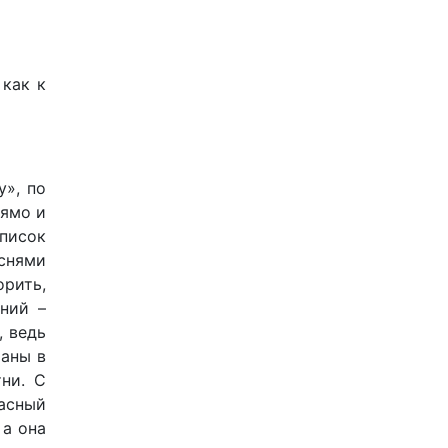
 как к
y», по
рямо и
список
еснями
орить,
ений –
, ведь
таны в
тни. С
расный
 а она