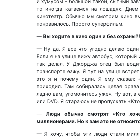
и хумусом – большой такой, сытный завт
то иногда катаемся на лошадях. Днем
кинотеатр. Обычно мы смотрим кино вм
понравилось. Просто суперфильм.
—
Вы ходите в кино один и без охраны?!
— Ну да. Я все что угодно делаю один 
Если я на улице вижу автобус, который и
так делал. У Джорджа отец был водит
транспорте езжу. Я тут на улице встрет
это я и почему один. Я ему сказал:
приходил. Там собиралась целая орава
ладно вам, угомонитесь уже». Ну вот, а
или DVD. Я стараюсь не пропускать «Кт
—
Люди обычно смотрят «Кто хоче
миллионерами. Но к вам это не относит
— Я хочу, чтобы эти люди стали милли