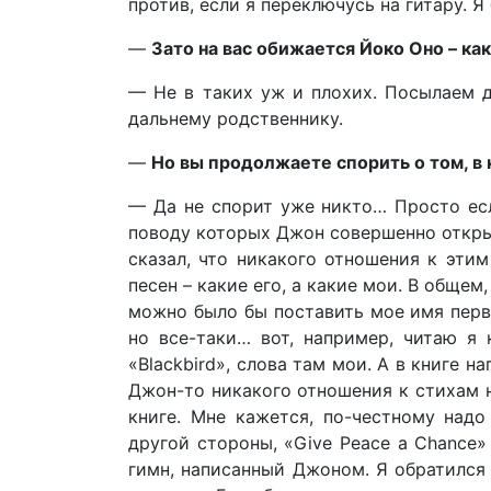
против, если я переключусь на гитару. Я
—
Зато на вас обижается Йоко Оно – как
— Не в таких уж и плохих. Посылаем д
дальнему родственнику.
—
Но вы продолжаете спорить о том, в 
— Да не спорит уже никто… Просто есл
поводу которых Джон совершенно открыт
сказал, что никакого отношения к эти
песен – какие его, а какие мои. В обще
можно было бы поставить мое имя первы
но все-таки… вот, например, читаю я 
«Blackbird», слова там мои. А в книге 
Джон-то никакого отношения к стихам н
книге. Мне кажется, по-честному надо
другой стороны, «Give Peace a Chance»
гимн, написанный Джоном. Я обратился 