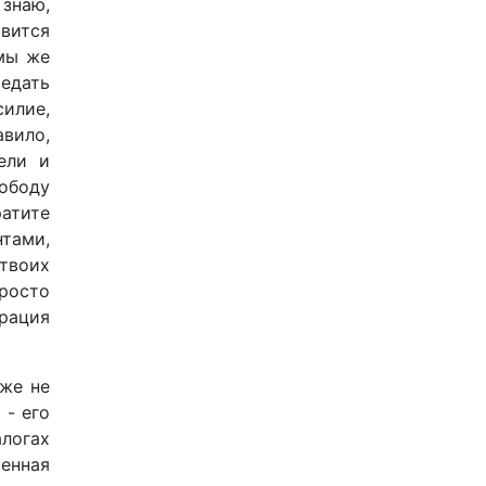
 знаю,
овится
 мы же
редать
илие,
авило,
ели и
вободу
ратите
тами,
 твоих
просто
рация
уже не
 - его
алогах
венная