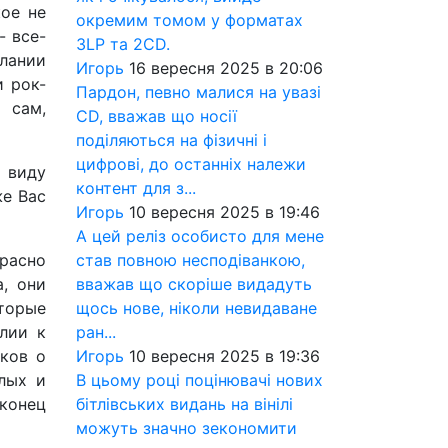
ое не
окремим томом у форматах
- все-
3LP та 2CD.
елании
Игорь
16 вересня 2025 в 20:06
и рок-
Пардон, певно малися на увазі
 сам,
CD, вважав що носії
поділяються на фізичні і
цифрові, до останніх належи
 виду
контент для з...
же Вас
Игорь
10 вересня 2025 в 19:46
А цей реліз особисто для мене
став повною несподіванкою,
красно
вважав що скоріше видадуть
, они
щось нове, ніколи невидаване
оторые
ран...
лии к
Игорь
10 вересня 2025 в 19:36
иков о
В цьому році поцінювачі нових
лых и
бітлівських видань на вінілі
конец
можуть значно зекономити