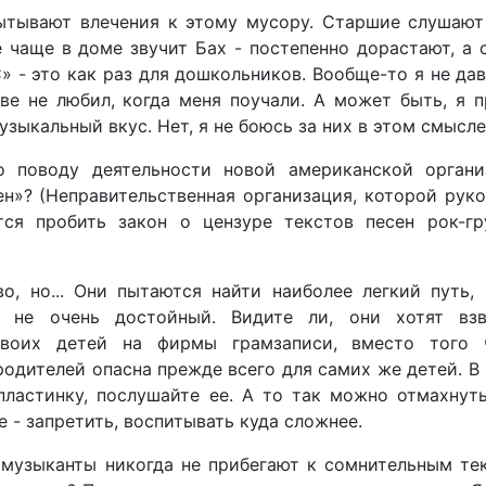
ытывают влечения к этому мусору. Старшие слушают 
 все чаще в доме звучит Бах - постепенно дорастают, а
 - это как раз для дошкольников. Вообще-то я не да
тве не любил, когда меня поучали. А может быть, я 
зыкальный вкус. Нет, я не боюсь за них в этом смысле
 поводу деятельности новой американской органи
ен»? (Неправительственная организация, которой рук
тся пробить закон о цензуре текстов песен рок-гр
, но... Они пытаются найти наиболее легкий путь, 
не очень достойный. Видите ли, они хотят взв
своих детей на фирмы грамзаписи, вместо того 
родителей опасна прежде всего для самих же детей. В
пластинку, послушайте ее. А то так можно отмахнут
 - запретить, воспитывать куда сложнее.
 музыканты никогда не прибегают к сомнительным те