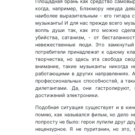
Площадная брань как средство самовыр
когда, например, Блэкмору некуда дев
наиболее выразительным - его гитара с
музыканты! И для нас прежде всего муз
вопль души так, как это можно сдела
убийства, сатанизм, - от бесталаннос
невежественные люди. Это замкнутый 
потребители принадлежат к одному кла
творчества, но здесь эта свобода сво
внимание, такие музыканты никогда н
работающими в других направлениях. А
профессиональных способностей, а так
дилетантами. Да, они гастролируют,
достижений электроники.
Подобная ситуация существует и в кин
помню, как назывался фильм, но дело н
попросту не было: герои лупили друг др
нецензурное. Я не пуританин, но это,