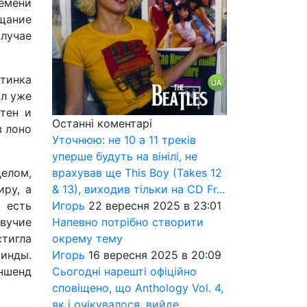
ремени
щание
случае
тинка
ол уже
стен и
Останні коментарі
в лоно
Уточнюю: не 10 а 11 треків
уперше будуть на вінілі, не
врахував ще This Boy (Takes 12
целом,
& 13), виходив тільки на CD Fr...
ру, а
Игорь
22 вересня 2025 в 23:01
 есть
Напевно потрібно створити
звучие
окрему тему
стигла
Игорь
16 вересня 2025 в 20:09
Линды.
Сьогодні нарешті офіційно
уншенд
сповіщено, що Anthology Vol. 4,
як і очікувалося, вийде