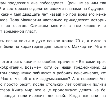
сам предложил мне побеседовать (раньше за ним так
й и восторженно делится своими планами на будущее 
 каким был двадцать лет назад! Но при всем его неж
шлое Пола Маккартни настолько принадлежит истори
ть со счетов. Слишком многие, в том числе и я
т временной пласт.
ь песня почти в духе панков конца 70-х, я имею в
ия были не характерны для прежнего Маккартни. Что 
 этого есть какие-то особые причины - Вы сами пре
икобритании. Возьмем хотя бы наши тред-юнионы: да
этом совершенно забывают о рабочих-пенсионерах, к
. Часто мы об этом задумываемся? А отношение Анг
но просто бесит: после стольких лет болтовни полит
Лютера Кинга мир все еще продолжают делить на бе
я среди политических деятелей. Когда же они на