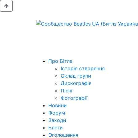
Про Бітлз
Історія створення
Склад групи
Дискографія
Пісні
Фотографії
Новини
Форум
Заходи
Блоги
Оголошення