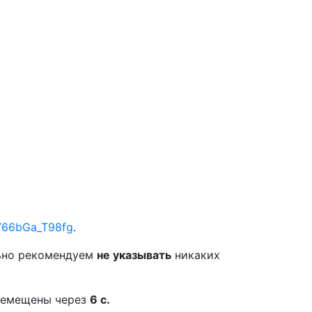
e/66bGa_T98fg
.
ьно рекомендуем
не указывать
никаких
еремещены через
6
с.