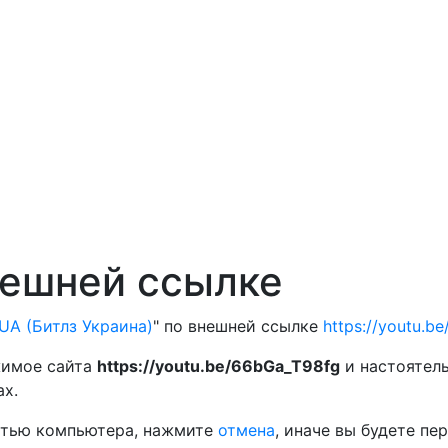
нешней ссылке
UA (Битлз Украина)
" по внешней ссылке
https://youtu.b
жимое сайта
https://youtu.be/66bGa_T98fg
и настоятел
ах.
остью компьютера, нажмите
отмена
, иначе вы будете п