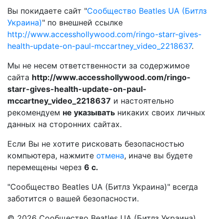
Вы покидаете сайт "
Сообщество Beatles UA (Битлз
Украина)
" по внешней ссылке
http://www.accesshollywood.com/ringo-starr-gives-
health-update-on-paul-mccartney_video_2218637
.
Мы не несем ответственности за содержимое
сайта
http://www.accesshollywood.com/ringo-
starr-gives-health-update-on-paul-
mccartney_video_2218637
и настоятельно
рекомендуем
не указывать
никаких своих личных
данных на сторонних сайтах.
Если Вы не хотите рисковать безопасностью
компьютера, нажмите
отмена
, иначе вы будете
перемещены через
6
с.
"Сообщество Beatles UA (Битлз Украина)" всегда
заботится о вашей безопасности.
© 2026 Сообщество Beatles UA (Битлз Украина)